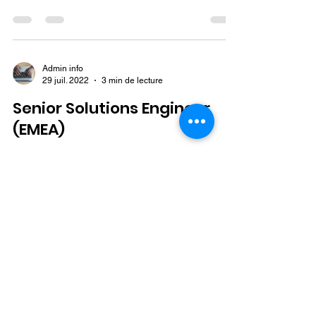
Mission : Un-e Conseiller (e) en Suivi-Evaluation,
Gestion des Connaissances et...
Admin info
29 juil. 2022
3 min de lecture
Senior Solutions Engineer
(EMEA)
The Solutions Consulting team is a team of
technology, industry and business process
experts. that support direct sales to prospects,...
Admin info
29 juil. 2022
3 min de lecture